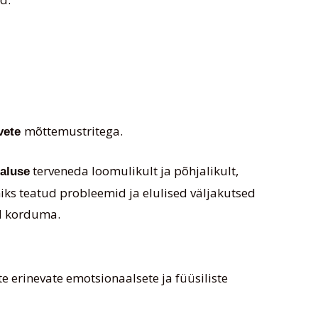
mõttemustritega.
vete
terveneda loomulikult ja põhjalikult,
aluse
iks teatud probleemid ja elulised väljakutsed
ad korduma.
 erinevate emotsionaalsete ja füüsiliste