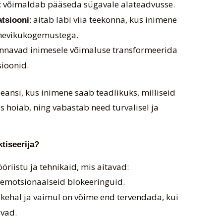
: võimaldab pääseda sügavale alateadvusse.
: aitab läbi viia teekonna, kus inimene
tsiooni
nevikukogemustega.
annavad inimesele võimaluse transformeerida
ioonid.
eansi, kus inimene saab teadlikuks, milliseid
 hoiab, ning vabastab need turvalisel ja
tiseerija?
öriistu ja tehnikaid, mis aitavad:
 emotsionaalseid blokeeringuid.
 kehal ja vaimul on võime end tervendada, kui
vad.