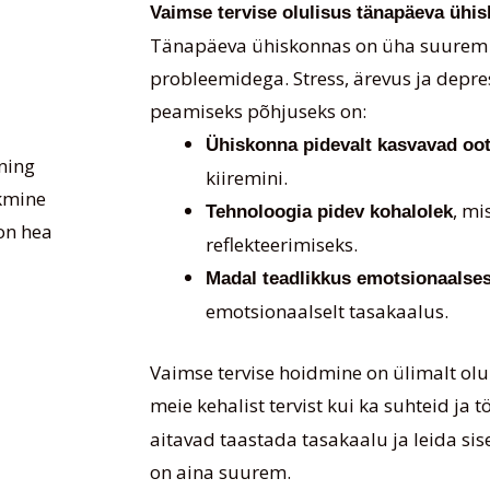
Vaimse tervise olulisus tänapäeva ühi
Tänapäeva ühiskonnas on üha suurem h
probleemidega. Stress, ärevus ja depre
peamiseks põhjuseks on:
Ühiskonna pidevalt kasvavad oot
ning
kiiremini.
skmine
, mi
Tehnoloogia pidev kohalolek
on hea
reflekteerimiseks.
Madal teadlikkus emotsionaalses
emotsionaalselt tasakaalus.
Vaimse tervise hoidmine on ülimalt olu
meie kehalist tervist kui ka suhteid ja
aitavad taastada tasakaalu ja leida s
on aina suurem.