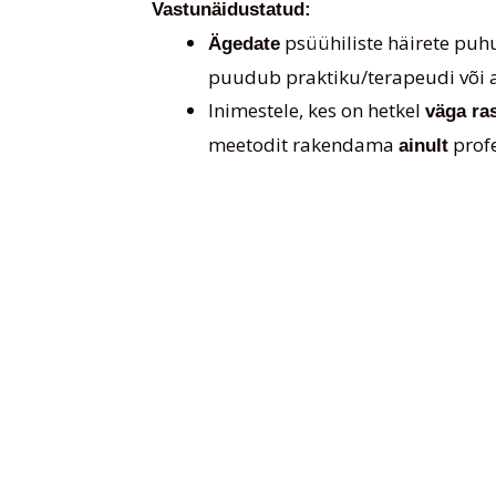
Vastunäidustatud:
psüühiliste häirete puhul
Ägedate
puudub praktiku/terapeudi või ar
Inimestele, kes on hetkel
väga ras
meetodit rakendama
profe
ainult