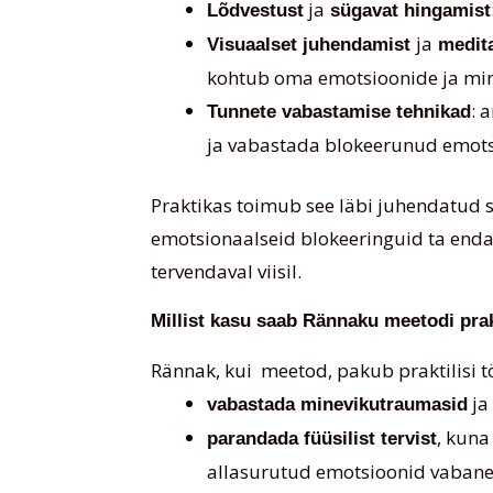
ja
Lõdvestust
sügavat hingamist
ja
Visuaalset juhendamist
medita
kohtub oma emotsioonide ja mi
: 
Tunnete vabastamise tehnikad
ja vabastada blokeerunud emots
Praktikas toimub see läbi juhendatud s
emotsionaalseid blokeeringuid ta endas
tervendaval viisil.
Millist kasu saab Rännaku meetodi prak
Rännak, kui meetod, pakub praktilisi tö
ja
vabastada minevikutraumasid
, kuna
parandada füüsilist tervist
allasurutud emotsioonid vabane