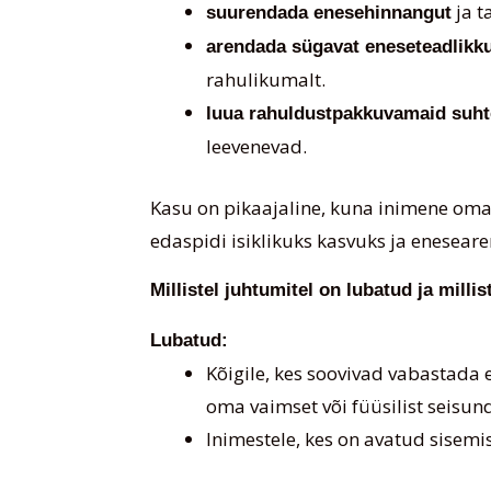
ja t
suurendada enesehinnangut
arendada sügavat eneseteadlikk
rahulikumalt.
luua rahuldustpakkuvamaid suht
leevenevad.
Kasu on pikaajaline, kuna inimene om
edaspidi isiklikuks kasvuks ja enesear
Millistel juhtumitel on lubatud ja milli
Lubatud:
Kõigile, kes soovivad vabastada
oma vaimset või füüsilist seisund
Inimestele, kes on avatud sisem