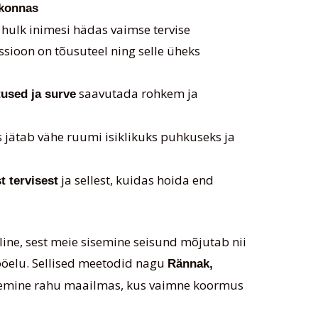
skonnas
ulk inimesi hädas vaimse tervise
ssioon on tõusuteel ning selle üheks
saavutada rohkem ja
used ja surve
s jätab vähe ruumi isiklikuks puhkuseks ja
ja sellest, kuidas hoida end
t tervisest
line, sest meie sisemine seisund mõjutab nii
 tööelu. Sellised meetodid nagu
Rännak,
isemine rahu maailmas, kus vaimne koormus