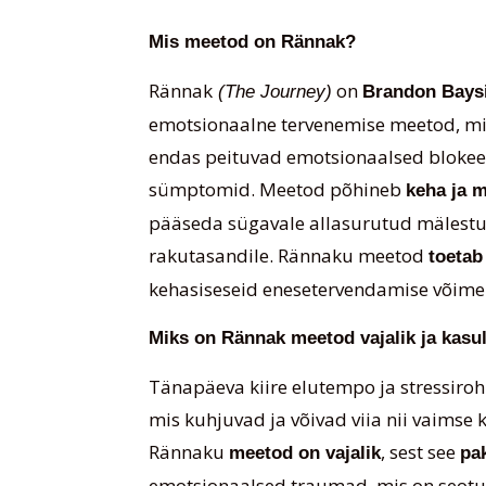
Mis meetod on Rännak?
Rännak
on
(
The Journey
)
Brandon Bays
emotsionaalne tervenemise meetod, mis
endas peituvad emotsionaalsed blokeer
sümptomid. Meetod põhineb
keha ja 
pääseda sügavale allasurutud mälestu
rakutasandile. Rännaku meetod
toetab
kehasiseseid enesetervendamise võime
Miks on Rännak meetod vajalik ja kasu
Tänapäeva kiire elutempo ja stressirohk
mis kuhjuvad ja võivad viia nii vaimse k
Rännak
u
, sest see
meetod on vajalik
pak
emotsionaalsed traumad, mis on seotu