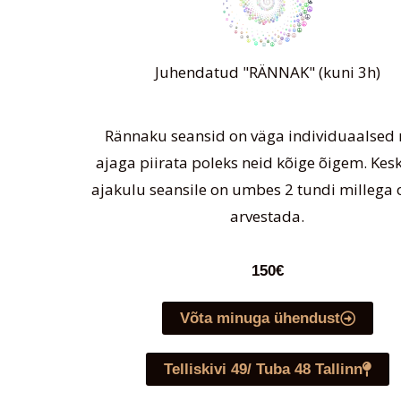
Juhendatud "RÄNNAK" (kuni 3h)
Rännaku seansid on väga individuaalsed 
ajaga piirata poleks neid kõige õigem. Ke
ajakulu seansile on umbes 2 tundi millega 
arvestada.
150€
Võta minuga ühendust
Telliskivi 49/ Tuba 48 Tallinn