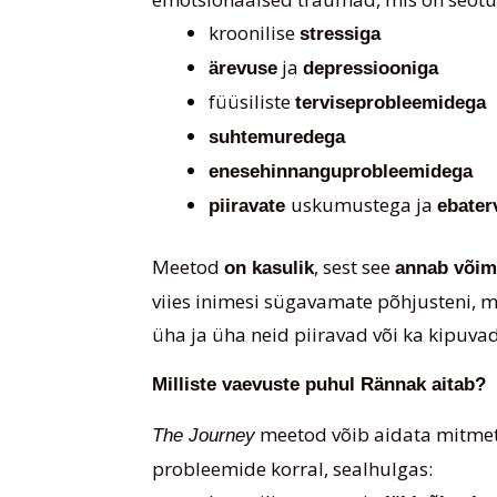
kroonilise
stressiga
ja
ärevuse
depressiooniga
füüsiliste
terviseprobleemidega
suhtemuredega
enesehinnanguprobleemidega
uskumustega ja
piiravate
ebater
Meetod
, sest see
on kasulik
annab võim
viies inimesi sügavamate põhjusteni, m
üha ja üha neid piiravad või ka kipuv
Milliste vaevuste puhul Rännak aitab?
meetod võib aidata mitmete
The Journey
probleemide korral, sealhulgas: