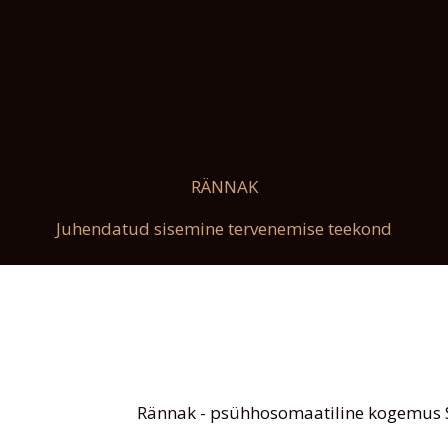
RÄNNAK
Juhendatud sisemine tervenemise teekond
Rännak - psühhosomaatiline kogemus S