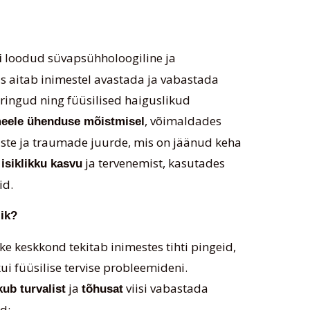
loodud süvapsühholoogiline ja
i
 aitab inimestel avastada ja vabastada
ingud ning füüsilised haiguslikud
, võimaldades
meele ühenduse mõistmisel
ste ja traumade juurde, mis on jäänud keha
ja tervenemist, kasutades
 isiklikku kasvu
id.
lik?
e keskkond tekitab inimestes tihti pingeid,
ui füüsilise tervise probleemideni.
ja
viisi vabastada
ub turvalist
tõhusat
d: