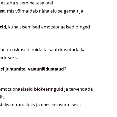
aastada sisemine tasakaal.
, mis võimaldab näha elu selgemalt ja
ust
, kuna sisemised emotsionaalsed pinged
eid
andab oskused, mida ta saab kasutada ka
enduseks.
stel juhtumitel vastunäidustatud?
 emotsionaalseid blokeeringuid ja tervendada
it.
isteks muutusteks ja eneseavastamiseks.