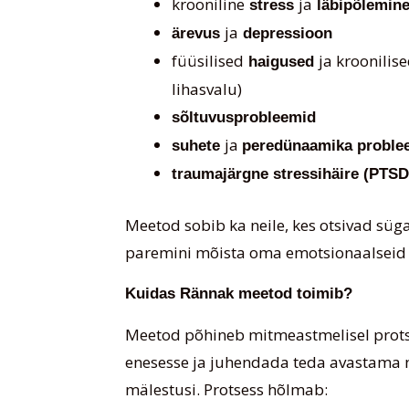
krooniline
ja
stress
läbipõlemin
ja
ärevus
depressioon
füüsilised
ja kroonilis
haigused
lihasvalu)
sõltuvusprobleemid
ja
suhete
peredünaamika proble
traumajärgne stressihäire (PTSD
Meetod sobib ka neile, kes otsivad sü
paremini mõista oma emotsionaalseid ja
Kuidas Rännak meetod toimib?
Meetod põhineb mitmeastmelisel protse
enesesse ja juhendada teda avastama 
mälestusi. Protsess hõlmab: