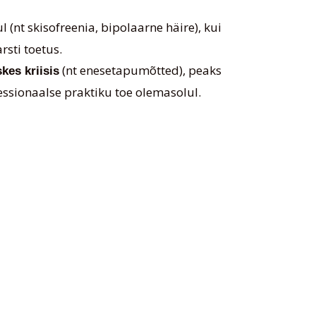
 (nt skisofreenia, bipolaarne häire), kui
sti toetus.
(nt enesetapumõtted), peaks
kes kriisis
ssionaalse praktiku toe olemasolul.