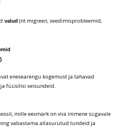
e
ed
(nt migreen, seedimisprobleemid,
valud
emid
)
gavat enesearengu kogemust ja tahavad
 füüsilisi seisundeid.
ssil, mille eesmärk on viia inimene sügavale
ning vabastama allasurutud tundeid ja